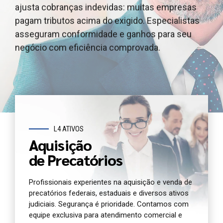
ajusta cobranças indevidas: muitas empresas
outros ativos judiciais, garantindo segurança
e outros ativos judiciais, garantindo segurança e
pagam tributos acima do exigido. Especialistas
jurídica e agilidade. Oferecemos atendimento e
agilidade. Oferecemos atendimento dedicado e
asseguram conformidade e ganhos para seu
análise completa para você antecipar seu crédito
análise jurídica completa do seu precatório
negócio com eficiência comprovada.
com segurança.
agora.
L4 ATIVOS
Aquisição
de Precatórios
Profissionais experientes na aquisição e venda de
precatórios federais, estaduais e diversos ativos
judiciais. Segurança é prioridade. Contamos com
equipe exclusiva para atendimento comercial e