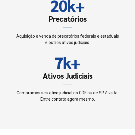
8
2
0
k
+
5
4
9
3
Precatórios
6
5
0
4
7
Aquisição e venda de precatórios federais e estaduais
6
e outros ativos judiciais.
5
8
7
k
+
6
9
8
Ativos Judiciais
7
0
9
8
Compramos seu ativo judicial do GDF ou de SP á vista.
Entre contato agora mesmo.
0
9
0