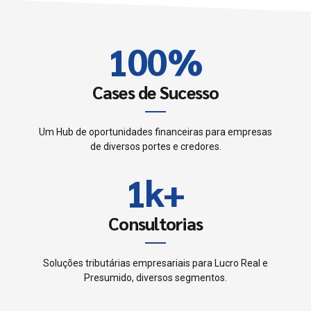
0
9
9
2
1
0
0
%
3
2
4
Cases de Sucesso
3
5
Um Hub de oportunidades financeiras para empresas
0
de diversos portes e credores.
4
6
1
k
+
0
5
7
2
1
Consultorias
6
0
8
3
2
7
Soluções tributárias empresariais para Lucro Real e
1
9
Presumido, diversos segmentos.
4
3