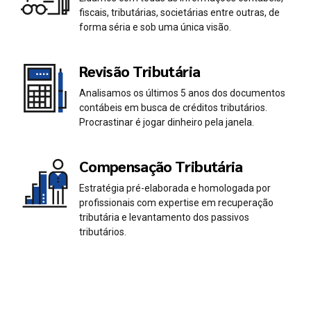
0
0
fiscais, tributárias, societárias entre outras, de
1
1
forma séria e sob uma única visão.
2
2
Revisão Tributária
Analisamos os últimos 5 anos dos documentos
3
3
contábeis em busca de créditos tributários.
Procrastinar é jogar dinheiro pela janela.
4
4
Compensação Tributária
5
5
Estratégia pré-elaborada e homologada por
profissionais com expertise em recuperação
6
6
tributária e levantamento dos passivos
tributários.
7
7
0
8
8
1