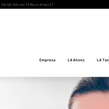
SIG Qd. 04 Lote 75 Bloco A Sala 17
Empresa
L4 Ativos
L4 Tax