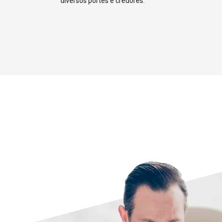
4
diversos portes e credores.
5
6
7
8
9
0