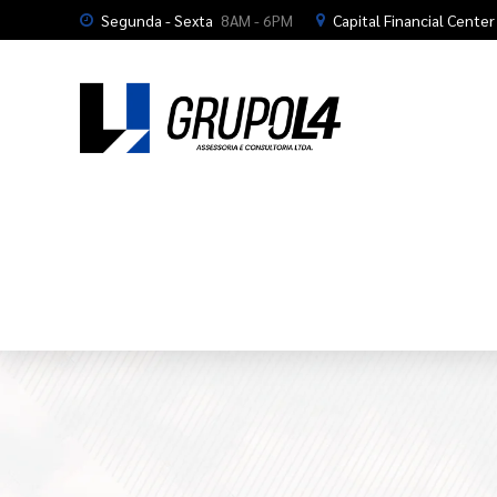
Segunda - Sexta
8AM - 6PM
Capital Financial Center