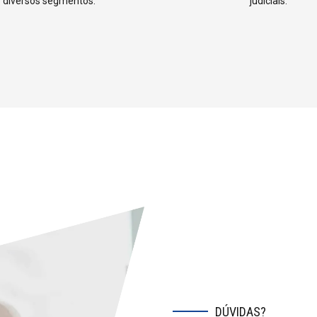
4
5
diversos segmentos.
judiciais.
5
6
6
7
7
8
8
9
9
0
0
DÚVIDAS?