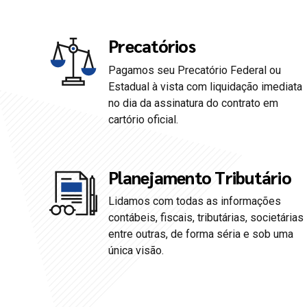
Precatórios
Pagamos seu Precatório Federal ou
0
0
Estadual à vista com liquidação imediata
no dia da assinatura do contrato em
cartório oficial.
1
1
2
2
Planejamento Tributário
Lidamos com todas as informações
3
3
contábeis, fiscais, tributárias, societárias
entre outras, de forma séria e sob uma
4
4
única visão.
5
5