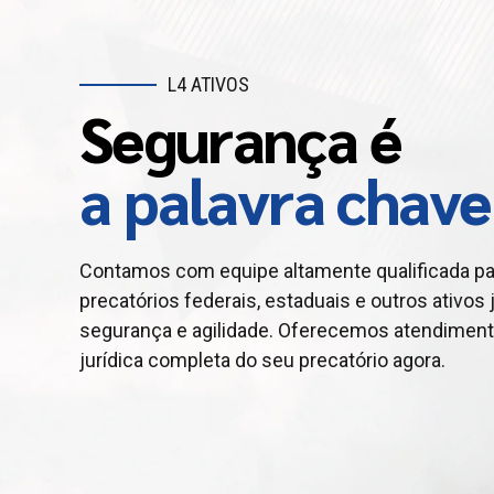
L4 ATIVOS
Segurança é
L4 ATIVOS
L4 TAXX
Antecipe seu
Procrastinar é
a palavra chave
crédito judicial
um erro crasso!
Contamos com equipe altamente qualificada pa
precatórios federais, estaduais e outros ativos j
Contamos com equipe altamente qualificada n
Planejamento tributário evita desperdícios e aj
segurança e agilidade. Oferecemos atendiment
precatórios federais, estaduais e outros ativos j
muitas empresas pagam tributos acima do exigi
jurídica completa do seu precatório agora.
segurança jurídica e agilidade. Oferecemos ate
asseguram conformidade e ganhos para seu ne
completa para você antecipar seu crédito com
comprovada.