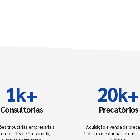
6
7
0
8
0
1
9
1
k
+
2
0
k
+
2
3
Consultorias
Precatórios
3
4
ões tributárias empresariais
Aquisição e venda de preca
a Lucro Real e Presumido,
federais e estaduais e outros