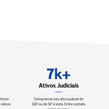
3
4
5
6
7
k
+
8
Ativos Judiciais
9
tórios
Compramos seu ativo judicial do
 ativos
GDF ou de SP á vista. Entre contato