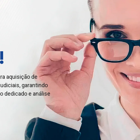
!
ra aquisição de
udiciais, garantindo
a negociação de
usta cobranças indevidas:
o dedicado e análise
udiciais, garantindo
do. Especialistas
ndimento e análise
gócio com eficiência
 segurança.