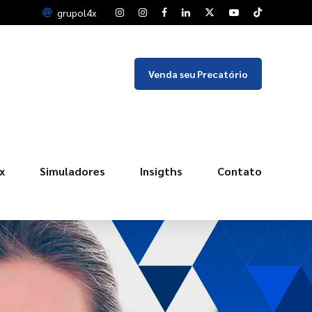
grupol4x
Venda seu Precatório
x
Simuladores
Insigths
Contato