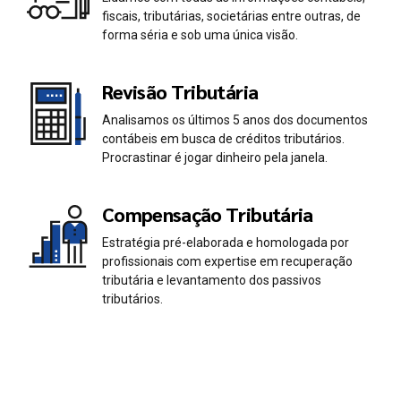
0
0
fiscais, tributárias, societárias entre outras, de
1
1
forma séria e sob uma única visão.
2
2
Revisão Tributária
Analisamos os últimos 5 anos dos documentos
3
3
contábeis em busca de créditos tributários.
Procrastinar é jogar dinheiro pela janela.
4
4
Compensação Tributária
5
5
Estratégia pré-elaborada e homologada por
profissionais com expertise em recuperação
6
6
tributária e levantamento dos passivos
tributários.
7
7
0
8
8
1