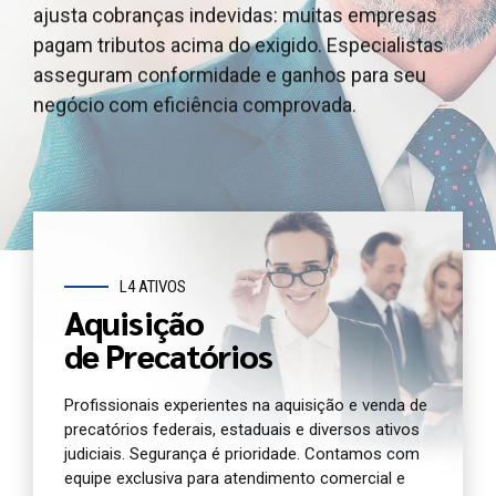
ajusta cobranças indevidas: muitas empresas
outros ativos judiciais, garantindo segurança
e outros ativos judiciais, garantindo segurança e
pagam tributos acima do exigido. Especialistas
jurídica e agilidade. Oferecemos atendimento e
agilidade. Oferecemos atendimento dedicado e
asseguram conformidade e ganhos para seu
análise completa para você antecipar seu crédito
análise jurídica completa do seu precatório
negócio com eficiência comprovada.
com segurança.
agora.
L4 ATIVOS
Aquisição
de Precatórios
Profissionais experientes na aquisição e venda de
precatórios federais, estaduais e diversos ativos
judiciais. Segurança é prioridade. Contamos com
equipe exclusiva para atendimento comercial e