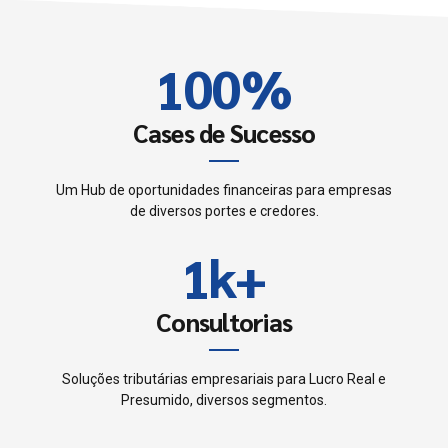
0
9
9
2
1
0
0
%
3
2
4
Cases de Sucesso
3
5
Um Hub de oportunidades financeiras para empresas
0
de diversos portes e credores.
4
6
1
k
+
0
5
7
2
1
Consultorias
6
0
8
3
2
7
Soluções tributárias empresariais para Lucro Real e
1
9
Presumido, diversos segmentos.
4
3