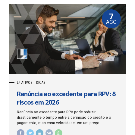
7
AGO
L4 ATIVOS
DICAS
Renúncia ao excedente para RPV: 8
riscos em 2026
Renúncia ao excedente para RPV pode reduzir
drasticamente o tempo entre a definição do crédito e o
pagamento, mas essa velocidade tem um preço
patrimonial: o credor abre mão, de forma expressa, da
parcela que ultrapassa o limite legal da Requisição de