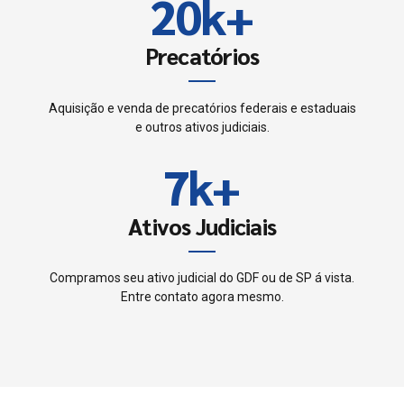
8
2
0
k
+
5
4
9
3
Precatórios
6
5
0
4
7
Aquisição e venda de precatórios federais e estaduais
6
e outros ativos judiciais.
5
8
7
k
+
6
9
8
Ativos Judiciais
7
0
9
8
Compramos seu ativo judicial do GDF ou de SP á vista.
Entre contato agora mesmo.
0
9
0