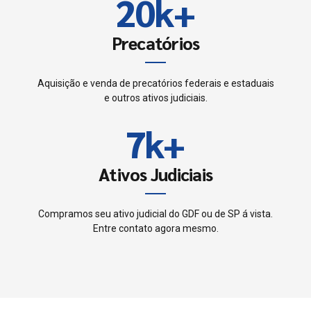
8
2
0
k
+
5
4
9
3
Precatórios
6
5
0
4
7
Aquisição e venda de precatórios federais e estaduais
6
e outros ativos judiciais.
5
8
7
k
+
6
9
8
Ativos Judiciais
7
0
9
8
Compramos seu ativo judicial do GDF ou de SP á vista.
Entre contato agora mesmo.
0
9
0