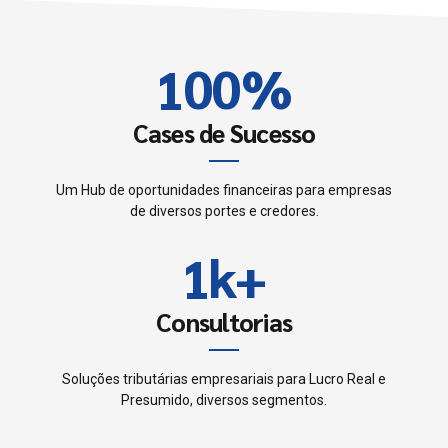
0
9
9
2
1
0
0
%
3
2
4
Cases de Sucesso
3
5
Um Hub de oportunidades financeiras para empresas
0
de diversos portes e credores.
4
6
1
k
+
0
5
7
2
1
Consultorias
6
0
8
3
2
7
Soluções tributárias empresariais para Lucro Real e
1
9
Presumido, diversos segmentos.
4
3