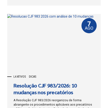
983 deixou ainda mais claro que a decisão exige analisar o
valor atualizado até a transmissão da requisição, os
honorários contratuais, o valor total executado, a
existência de precatório já expedido e a proibição de
fracionar artificialmente a execução. Na Justiça...
7
AGO
L4 ATIVOS
DICAS
Resolução CJF 983/2026: 10
mudanças nos precatórios
A Resolução CJF 983/2026 reorganizou de forma
abrangente os procedimentos aplicáveis aos precatórios