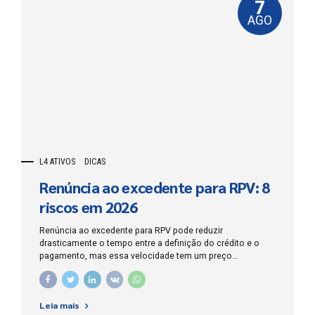
7
AGO
L4 ATIVOS
DICAS
Renúncia ao excedente para RPV: 8
riscos em 2026
Renúncia ao excedente para RPV pode reduzir
drasticamente o tempo entre a definição do crédito e o
pagamento, mas essa velocidade tem um preço
patrimonial: o credor abre mão, de forma expressa, da
parcela que ultrapassa o limite legal da Requisição de
Pequeno Valor para enquadrar o saldo no regime de
Leia mais
pagamento sem precatório. Em 2026, a Resolução CJF nº