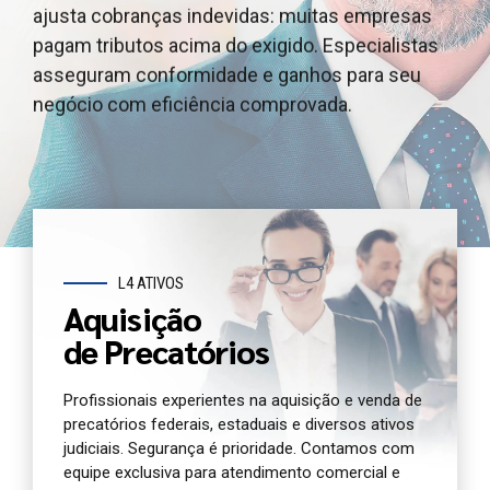
ajusta cobranças indevidas: muitas empresas
outros ativos judiciais, garantindo segurança
e outros ativos judiciais, garantindo segurança e
pagam tributos acima do exigido. Especialistas
jurídica e agilidade. Oferecemos atendimento e
agilidade. Oferecemos atendimento dedicado e
asseguram conformidade e ganhos para seu
análise completa para você antecipar seu crédito
análise jurídica completa do seu precatório
negócio com eficiência comprovada.
com segurança.
agora.
L4 ATIVOS
Aquisição
de Precatórios
Profissionais experientes na aquisição e venda de
precatórios federais, estaduais e diversos ativos
judiciais. Segurança é prioridade. Contamos com
equipe exclusiva para atendimento comercial e