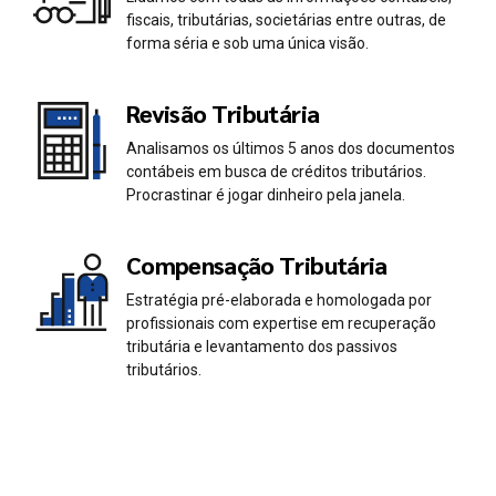
0
0
fiscais, tributárias, societárias entre outras, de
1
1
forma séria e sob uma única visão.
2
2
Revisão Tributária
Analisamos os últimos 5 anos dos documentos
3
3
contábeis em busca de créditos tributários.
Procrastinar é jogar dinheiro pela janela.
4
4
Compensação Tributária
5
5
Estratégia pré-elaborada e homologada por
profissionais com expertise em recuperação
6
6
tributária e levantamento dos passivos
tributários.
7
7
0
8
8
1