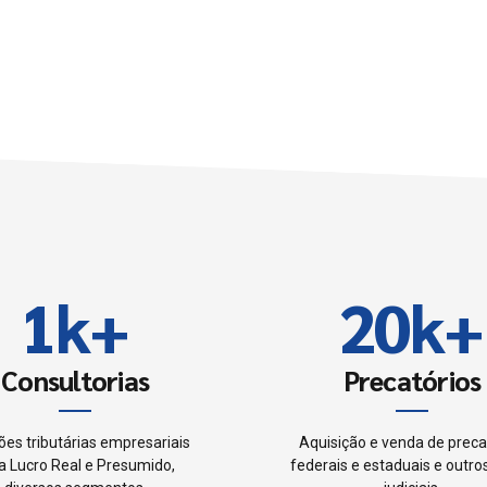
6
7
0
8
0
1
9
1
k
+
2
0
k
+
2
3
Consultorias
Precatórios
3
4
ões tributárias empresariais
Aquisição e venda de preca
a Lucro Real e Presumido,
federais e estaduais e outros