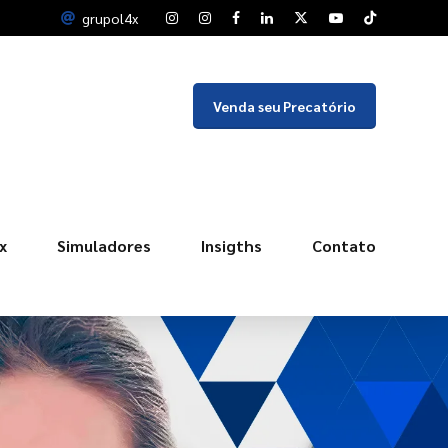
grupol4x
Venda seu Precatório
x
Simuladores
Insigths
Contato