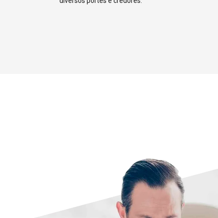
4
diversos portes e credores.
5
6
7
8
9
0