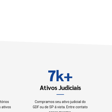
3
4
5
6
7
k
+
8
Ativos Judiciais
9
tórios
Compramos seu ativo judicial do
 ativos
GDF ou de SP á vista. Entre contato