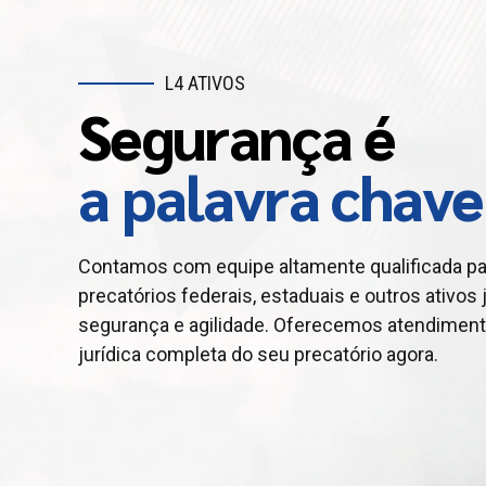
L4 ATIVOS
Segurança é
L4 ATIVOS
L4 TAXX
Antecipe seu
Procrastinar é
a palavra chave
crédito judicial
um erro crasso!
Contamos com equipe altamente qualificada pa
precatórios federais, estaduais e outros ativos j
Contamos com equipe altamente qualificada n
Planejamento tributário evita desperdícios e aj
segurança e agilidade. Oferecemos atendiment
precatórios federais, estaduais e outros ativos j
muitas empresas pagam tributos acima do exigi
jurídica completa do seu precatório agora.
segurança jurídica e agilidade. Oferecemos ate
asseguram conformidade e ganhos para seu ne
completa para você antecipar seu crédito com
comprovada.