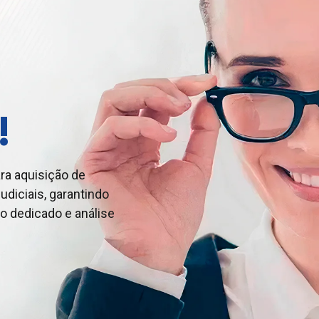
!
ra aquisição de
udiciais, garantindo
a negociação de
usta cobranças indevidas:
o dedicado e análise
udiciais, garantindo
do. Especialistas
ndimento e análise
gócio com eficiência
 segurança.