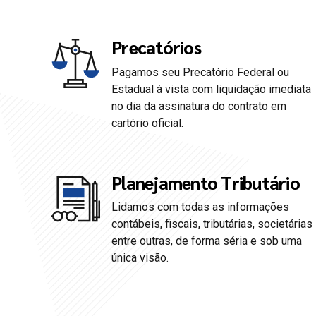
Precatórios
Pagamos seu Precatório Federal ou
0
0
Estadual à vista com liquidação imediata
no dia da assinatura do contrato em
cartório oficial.
1
1
2
2
Planejamento Tributário
Lidamos com todas as informações
3
3
contábeis, fiscais, tributárias, societárias
entre outras, de forma séria e sob uma
4
4
única visão.
5
5