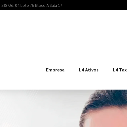
SIG Qd. 04 Lote 75 Bloco A Sala 17
Empresa
L4 Ativos
L4 Tax