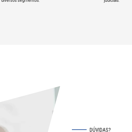
4
5
diversos segmentos.
judiciais.
5
6
6
7
7
8
8
9
9
0
0
DÚVIDAS?