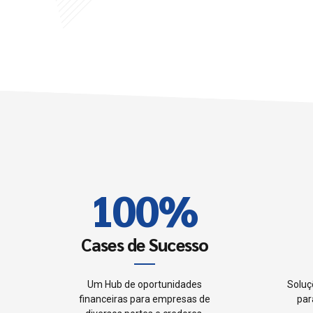
6
6
7
7
8
8
0
9
9
1
0
0
%
2
Cases de Sucesso
3
Um Hub de oportunidades
Soluç
financeiras para empresas de
par