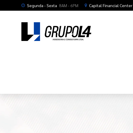
Segunda - Sexta
8AM - 6PM
Capital Financial Center