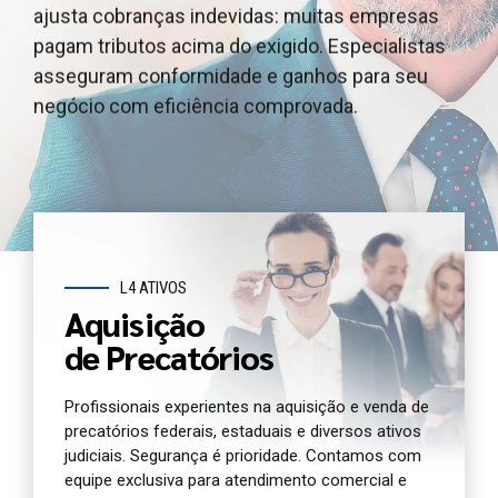
ajusta cobranças indevidas: muitas empresas
outros ativos judiciais, garantindo segurança
e outros ativos judiciais, garantindo segurança e
pagam tributos acima do exigido. Especialistas
jurídica e agilidade. Oferecemos atendimento e
agilidade. Oferecemos atendimento dedicado e
asseguram conformidade e ganhos para seu
análise completa para você antecipar seu crédito
análise jurídica completa do seu precatório
negócio com eficiência comprovada.
com segurança.
agora.
L4 ATIVOS
Aquisição
de Precatórios
Profissionais experientes na aquisição e venda de
precatórios federais, estaduais e diversos ativos
judiciais. Segurança é prioridade. Contamos com
equipe exclusiva para atendimento comercial e