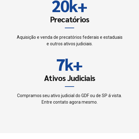
8
2
0
k
+
5
4
9
3
Precatórios
6
5
0
4
7
Aquisição e venda de precatórios federais e estaduais
6
e outros ativos judiciais.
5
8
7
k
+
6
9
8
Ativos Judiciais
7
0
9
8
Compramos seu ativo judicial do GDF ou de SP á vista.
Entre contato agora mesmo.
0
9
0