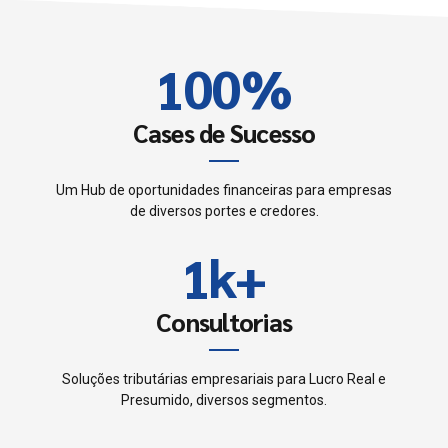
0
9
9
2
1
0
0
%
3
2
4
Cases de Sucesso
3
5
Um Hub de oportunidades financeiras para empresas
0
de diversos portes e credores.
4
6
1
k
+
0
5
7
2
1
Consultorias
6
0
8
3
2
7
Soluções tributárias empresariais para Lucro Real e
1
9
Presumido, diversos segmentos.
4
3