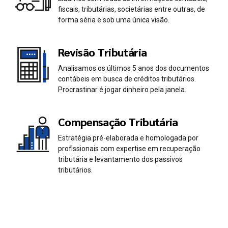
0
0
fiscais, tributárias, societárias entre outras, de
1
1
forma séria e sob uma única visão.
2
2
Revisão Tributária
Analisamos os últimos 5 anos dos documentos
3
3
contábeis em busca de créditos tributários.
Procrastinar é jogar dinheiro pela janela.
4
4
Compensação Tributária
5
5
Estratégia pré-elaborada e homologada por
profissionais com expertise em recuperação
6
6
tributária e levantamento dos passivos
tributários.
7
7
0
8
8
1