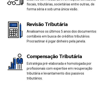
0
0
fiscais, tributárias, societárias entre outras, de
1
1
forma séria e sob uma única visão.
2
2
Revisão Tributária
Analisamos os últimos 5 anos dos documentos
3
3
contábeis em busca de créditos tributários.
Procrastinar é jogar dinheiro pela janela.
4
4
Compensação Tributária
5
5
Estratégia pré-elaborada e homologada por
profissionais com expertise em recuperação
6
6
tributária e levantamento dos passivos
tributários.
7
7
0
8
8
1