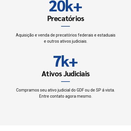
8
2
0
k
+
5
4
9
3
Precatórios
6
5
0
4
7
Aquisição e venda de precatórios federais e estaduais
6
e outros ativos judiciais.
5
8
7
k
+
6
9
8
Ativos Judiciais
7
0
9
8
Compramos seu ativo judicial do GDF ou de SP á vista.
Entre contato agora mesmo.
0
9
0