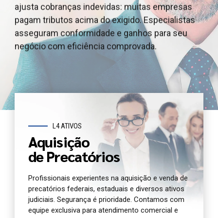
ajusta cobranças indevidas: muitas empresas
outros ativos judiciais, garantindo segurança
e outros ativos judiciais, garantindo segurança e
pagam tributos acima do exigido. Especialistas
jurídica e agilidade. Oferecemos atendimento e
agilidade. Oferecemos atendimento dedicado e
asseguram conformidade e ganhos para seu
análise completa para você antecipar seu crédito
análise jurídica completa do seu precatório
negócio com eficiência comprovada.
com segurança.
agora.
L4 ATIVOS
Aquisição
de Precatórios
Profissionais experientes na aquisição e venda de
precatórios federais, estaduais e diversos ativos
judiciais. Segurança é prioridade. Contamos com
equipe exclusiva para atendimento comercial e