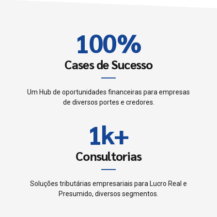
0
9
9
2
1
0
0
%
3
2
4
Cases de Sucesso
3
5
Um Hub de oportunidades financeiras para empresas
0
de diversos portes e credores.
4
6
1
k
+
0
5
7
2
1
Consultorias
6
0
8
3
2
7
Soluções tributárias empresariais para Lucro Real e
1
9
Presumido, diversos segmentos.
4
3