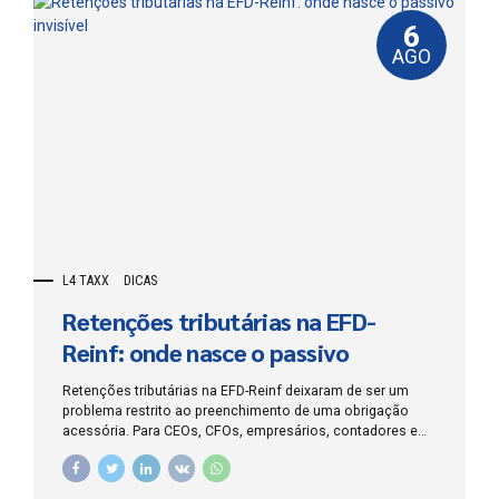
6
AGO
L4 TAXX
DICAS
Retenções tributárias na EFD-
Reinf: onde nasce o passivo
invisível
Retenções tributárias na EFD-Reinf deixaram de ser um
problema restrito ao preenchimento de uma obrigação
acessória. Para CEOs, CFOs, empresários, contadores e
departamentos jurídicos, o risco nasce antes da
escrituração, dentro da contratação, da classificação do
serviço, do cadastro do fornecedor, do momento do