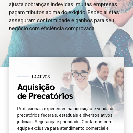
ajusta cobranças indevidas: muitas empresas
outros ativos judiciais, garantindo segurança
e outros ativos judiciais, garantindo segurança e
pagam tributos acima do exigido. Especialistas
jurídica e agilidade. Oferecemos atendimento e
agilidade. Oferecemos atendimento dedicado e
asseguram conformidade e ganhos para seu
análise completa para você antecipar seu crédito
análise jurídica completa do seu precatório
negócio com eficiência comprovada.
com segurança.
agora.
L4 ATIVOS
Aquisição
de Precatórios
Profissionais experientes na aquisição e venda de
precatórios federais, estaduais e diversos ativos
judiciais. Segurança é prioridade. Contamos com
equipe exclusiva para atendimento comercial e