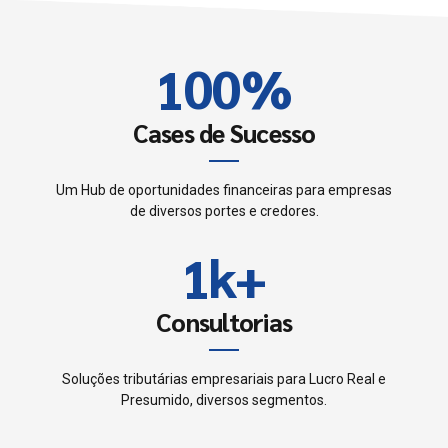
0
9
9
2
1
0
0
%
3
2
4
Cases de Sucesso
3
5
Um Hub de oportunidades financeiras para empresas
0
de diversos portes e credores.
4
6
1
k
+
0
5
7
2
1
Consultorias
6
0
8
3
2
7
Soluções tributárias empresariais para Lucro Real e
1
9
Presumido, diversos segmentos.
4
3