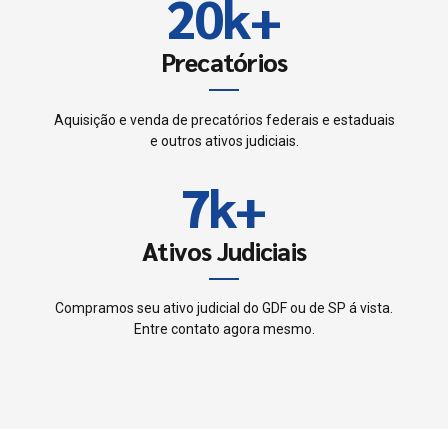
8
2
0
k
+
5
4
9
3
Precatórios
6
5
0
4
7
Aquisição e venda de precatórios federais e estaduais
6
e outros ativos judiciais.
5
8
7
k
+
6
9
8
Ativos Judiciais
7
0
9
8
Compramos seu ativo judicial do GDF ou de SP á vista.
Entre contato agora mesmo.
0
9
0