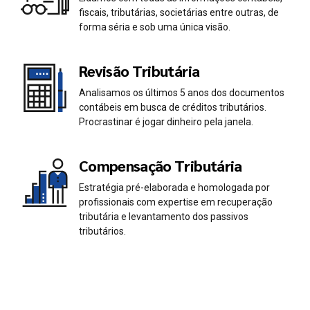
0
0
fiscais, tributárias, societárias entre outras, de
1
1
forma séria e sob uma única visão.
2
2
Revisão Tributária
Analisamos os últimos 5 anos dos documentos
3
3
contábeis em busca de créditos tributários.
Procrastinar é jogar dinheiro pela janela.
4
4
Compensação Tributária
5
5
Estratégia pré-elaborada e homologada por
profissionais com expertise em recuperação
6
6
tributária e levantamento dos passivos
tributários.
7
7
0
8
8
1