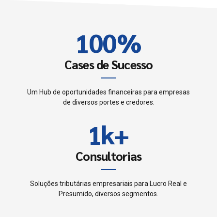
0
9
9
2
1
0
0
%
3
2
4
Cases de Sucesso
3
5
Um Hub de oportunidades financeiras para empresas
0
de diversos portes e credores.
4
6
1
k
+
0
5
7
2
1
Consultorias
6
0
8
3
2
7
Soluções tributárias empresariais para Lucro Real e
1
9
Presumido, diversos segmentos.
4
3