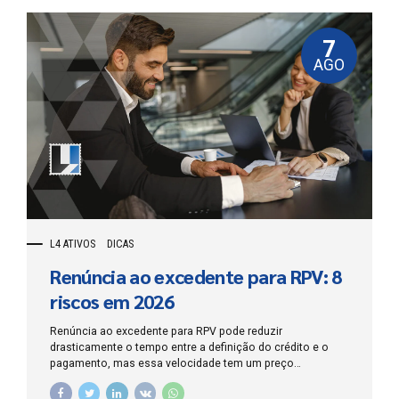
7
AGO
L4 ATIVOS
DICAS
Renúncia ao excedente para RPV: 8
riscos em 2026
Renúncia ao excedente para RPV pode reduzir
drasticamente o tempo entre a definição do crédito e o
pagamento, mas essa velocidade tem um preço
patrimonial: o credor abre mão, de forma expressa, da
parcela que ultrapassa o limite legal da Requisição de