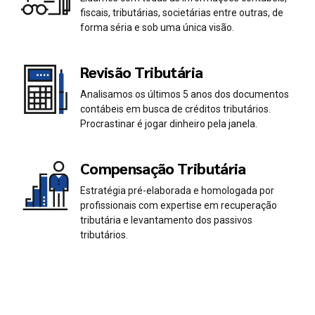
0
0
fiscais, tributárias, societárias entre outras, de
1
1
forma séria e sob uma única visão.
2
2
Revisão Tributária
Analisamos os últimos 5 anos dos documentos
3
3
contábeis em busca de créditos tributários.
Procrastinar é jogar dinheiro pela janela.
4
4
Compensação Tributária
5
5
Estratégia pré-elaborada e homologada por
profissionais com expertise em recuperação
6
6
tributária e levantamento dos passivos
tributários.
7
7
0
8
8
1