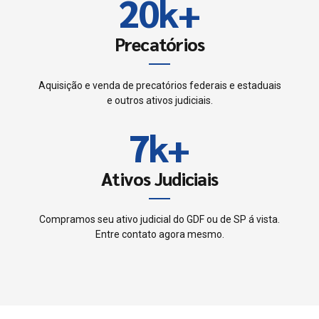
8
2
0
k
+
5
4
9
3
Precatórios
6
5
0
4
7
Aquisição e venda de precatórios federais e estaduais
6
e outros ativos judiciais.
5
8
7
k
+
6
9
8
Ativos Judiciais
7
0
9
8
Compramos seu ativo judicial do GDF ou de SP á vista.
Entre contato agora mesmo.
0
9
0