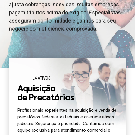
ajusta cobranças indevidas: muitas empresas
outros ativos judiciais, garantindo segurança
e outros ativos judiciais, garantindo segurança e
pagam tributos acima do exigido. Especialistas
jurídica e agilidade. Oferecemos atendimento e
agilidade. Oferecemos atendimento dedicado e
asseguram conformidade e ganhos para seu
análise completa para você antecipar seu crédito
análise jurídica completa do seu precatório
negócio com eficiência comprovada.
com segurança.
agora.
L4 ATIVOS
Aquisição
de Precatórios
Profissionais experientes na aquisição e venda de
precatórios federais, estaduais e diversos ativos
judiciais. Segurança é prioridade. Contamos com
equipe exclusiva para atendimento comercial e