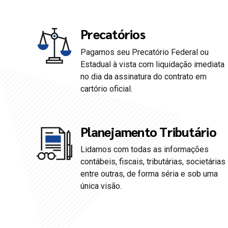
Precatórios
Pagamos seu Precatório Federal ou
0
0
Estadual à vista com liquidação imediata
no dia da assinatura do contrato em
cartório oficial.
1
1
2
2
Planejamento Tributário
Lidamos com todas as informações
3
3
contábeis, fiscais, tributárias, societárias
entre outras, de forma séria e sob uma
4
4
única visão.
5
5