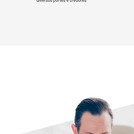
4
diversos portes e credores.
5
6
7
8
9
0