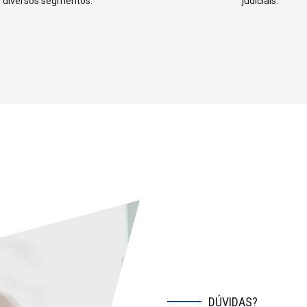
4
5
diversos segmentos.
judiciais.
5
6
6
7
7
8
8
9
9
0
0
DÚVIDAS?