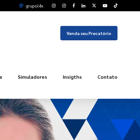
grupol4x
Venda seu Precatório
x
Simuladores
Insigths
Contato