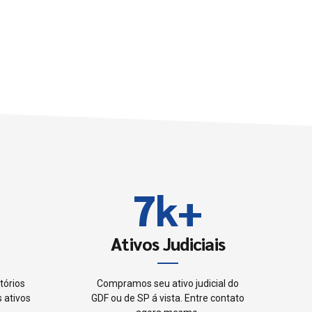
3
4
5
6
7
k
+
8
Ativos Judiciais
9
tórios
Compramos seu ativo judicial do
 ativos
GDF ou de SP á vista. Entre contato