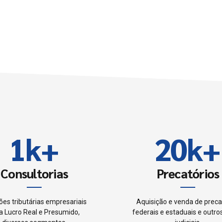
6
7
0
8
0
1
9
1
k
+
2
0
k
+
2
3
Consultorias
Precatórios
3
4
ões tributárias empresariais
Aquisição e venda de preca
a Lucro Real e Presumido,
federais e estaduais e outros