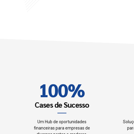
6
6
7
7
8
8
0
9
9
1
0
0
%
2
Cases de Sucesso
3
Um Hub de oportunidades
Soluç
financeiras para empresas de
par