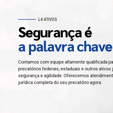
L4 ATIVOS
Segurança é
L4 ATIVOS
L4 TAXX
Antecipe seu
Procrastinar é
a palavra chave
crédito judicial
um erro crasso!
Contamos com equipe altamente qualificada pa
precatórios federais, estaduais e outros ativos j
Contamos com equipe altamente qualificada n
Planejamento tributário evita desperdícios e aj
segurança e agilidade. Oferecemos atendiment
precatórios federais, estaduais e outros ativos j
muitas empresas pagam tributos acima do exigi
jurídica completa do seu precatório agora.
segurança jurídica e agilidade. Oferecemos ate
asseguram conformidade e ganhos para seu ne
completa para você antecipar seu crédito com
comprovada.