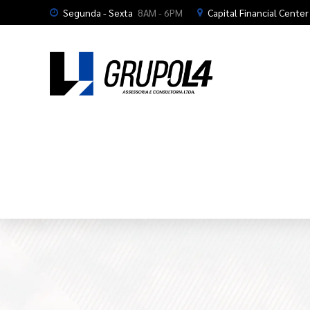
Segunda - Sexta
8AM - 6PM
Capital Financial Center