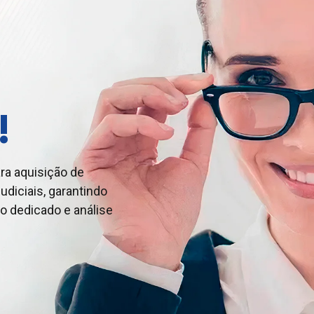
!
ra aquisição de
udiciais, garantindo
a negociação de
usta cobranças indevidas:
o dedicado e análise
udiciais, garantindo
do. Especialistas
ndimento e análise
gócio com eficiência
 segurança.