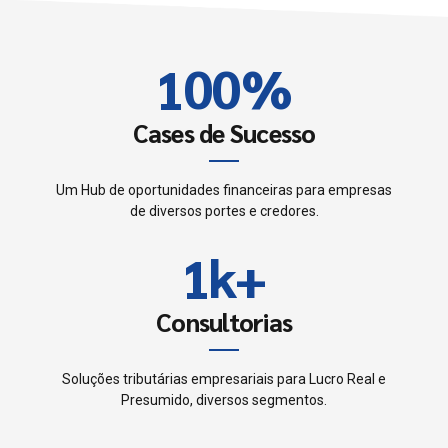
0
9
9
2
1
0
0
%
3
2
4
Cases de Sucesso
3
5
Um Hub de oportunidades financeiras para empresas
0
de diversos portes e credores.
4
6
1
k
+
0
5
7
2
1
Consultorias
6
0
8
3
2
7
Soluções tributárias empresariais para Lucro Real e
1
9
Presumido, diversos segmentos.
4
3