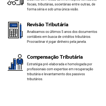
0
0
fiscais, tributárias, societárias entre outras, de
1
1
forma séria e sob uma única visão.
2
2
Revisão Tributária
Analisamos os últimos 5 anos dos documentos
3
3
contábeis em busca de créditos tributários.
Procrastinar é jogar dinheiro pela janela.
4
4
Compensação Tributária
5
5
Estratégia pré-elaborada e homologada por
profissionais com expertise em recuperação
6
6
tributária e levantamento dos passivos
tributários.
7
7
0
8
8
1