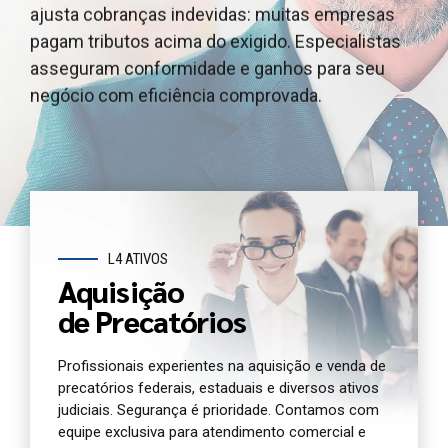
ajusta cobranças indevidas: muitas empresas
outros ativos judiciais, garantindo segurança
e outros ativos judiciais, garantindo segurança e
pagam tributos acima do exigido. Especialistas
jurídica e agilidade. Oferecemos atendimento e
agilidade. Oferecemos atendimento dedicado e
asseguram conformidade e ganhos para seu
análise completa para você antecipar seu crédito
análise jurídica completa do seu precatório
negócio com eficiência comprovada.
com segurança.
agora.
L4 ATIVOS
Aquisição
de Precatórios
Profissionais experientes na aquisição e venda de
precatórios federais, estaduais e diversos ativos
judiciais. Segurança é prioridade. Contamos com
equipe exclusiva para atendimento comercial e