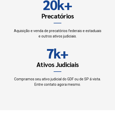
8
2
0
k
+
5
4
9
3
Precatórios
6
5
0
4
7
Aquisição e venda de precatórios federais e estaduais
6
e outros ativos judiciais.
5
8
7
k
+
6
9
8
Ativos Judiciais
7
0
9
8
Compramos seu ativo judicial do GDF ou de SP á vista.
Entre contato agora mesmo.
0
9
0