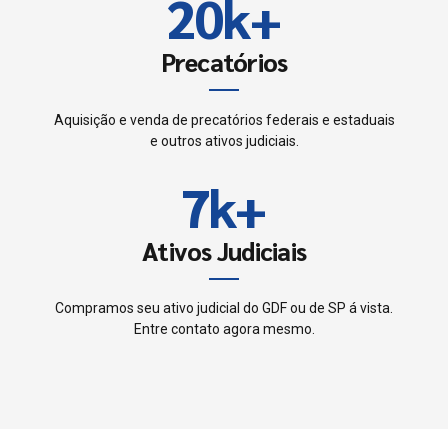
8
2
0
k
+
5
4
9
3
Precatórios
6
5
0
4
7
Aquisição e venda de precatórios federais e estaduais
6
e outros ativos judiciais.
5
8
7
k
+
6
9
8
Ativos Judiciais
7
0
9
8
Compramos seu ativo judicial do GDF ou de SP á vista.
Entre contato agora mesmo.
0
9
0