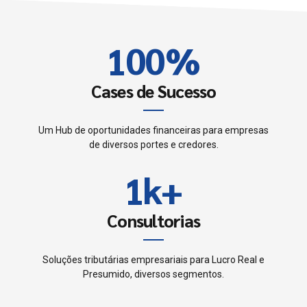
0
9
9
2
1
0
0
%
3
2
4
Cases de Sucesso
3
5
Um Hub de oportunidades financeiras para empresas
0
de diversos portes e credores.
4
6
1
k
+
0
5
7
2
1
Consultorias
6
0
8
3
2
7
Soluções tributárias empresariais para Lucro Real e
1
9
Presumido, diversos segmentos.
4
3