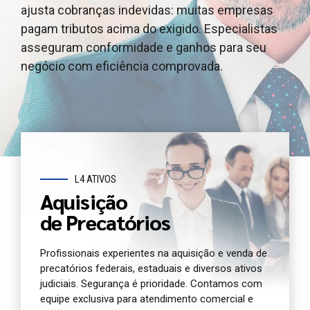
ajusta cobranças indevidas: muitas empresas
outros ativos judiciais, garantindo segurança
e outros ativos judiciais, garantindo segurança e
pagam tributos acima do exigido. Especialistas
jurídica e agilidade. Oferecemos atendimento e
agilidade. Oferecemos atendimento dedicado e
asseguram conformidade e ganhos para seu
análise completa para você antecipar seu crédito
análise jurídica completa do seu precatório
negócio com eficiência comprovada.
com segurança.
agora.
L4 ATIVOS
Aquisição
de Precatórios
Profissionais experientes na aquisição e venda de
precatórios federais, estaduais e diversos ativos
judiciais. Segurança é prioridade. Contamos com
equipe exclusiva para atendimento comercial e