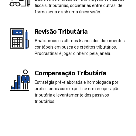
0
0
fiscais, tributárias, societárias entre outras, de
1
1
forma séria e sob uma única visão.
2
2
Revisão Tributária
Analisamos os últimos 5 anos dos documentos
3
3
contábeis em busca de créditos tributários.
Procrastinar é jogar dinheiro pela janela.
4
4
Compensação Tributária
5
5
Estratégia pré-elaborada e homologada por
profissionais com expertise em recuperação
6
6
tributária e levantamento dos passivos
tributários.
7
7
0
8
8
1