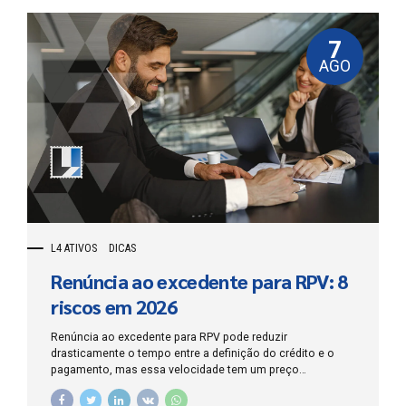
7
AGO
L4 ATIVOS
DICAS
Renúncia ao excedente para RPV: 8
riscos em 2026
Renúncia ao excedente para RPV pode reduzir
drasticamente o tempo entre a definição do crédito e o
pagamento, mas essa velocidade tem um preço
patrimonial: o credor abre mão, de forma expressa, da
parcela que ultrapassa o limite legal da Requisição de