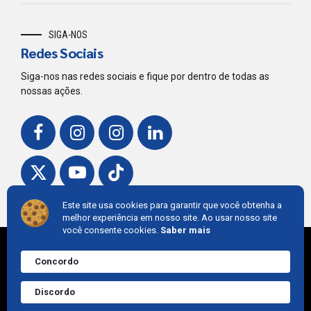
SIGA-NOS
Redes Sociais
Siga-nos nas redes sociais e fique por dentro de todas as
nossas ações.
Este site usa cookies para garantir que você obtenha a
melhor experiência em nosso site. Ao usar nosso site
você consente cookies.
Saber mais
© 2018,
Grupo L4
. Developed by
Cintra IT
Concordo
Precisa de ajuda?
Converve agora
GRUPO L4
L4 ATIVOS
L4 TAXX
IR PARA CIMA
Discordo
mesmo.