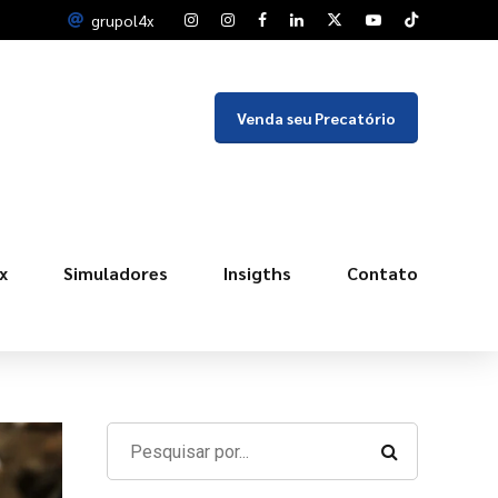
grupol4x
Venda seu Precatório
x
Simuladores
Insigths
Contato