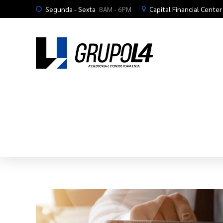
Segunda - Sexta
8AM - 6PM
Capital Financial Center