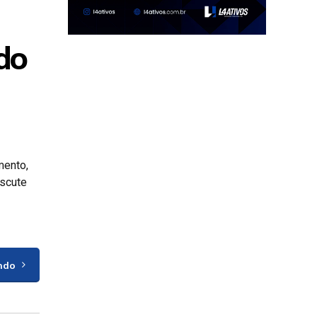
do
mento,
iscute
ndo