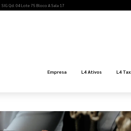
SIG Qd. 04 Lote 75 Bloco A Sala 17
Empresa
L4 Ativos
L4 Tax