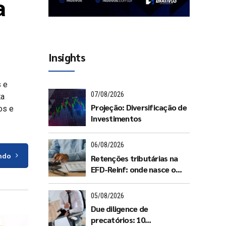
a
Insights
s e
07/08/2026
ta
Projeção: Diversificação de
os e
Investimentos
06/08/2026
ndo
Retenções tributárias na
EFD-Reinf: onde nasce o
passivo invisível
05/08/2026
Due diligence de
precatórios: 10